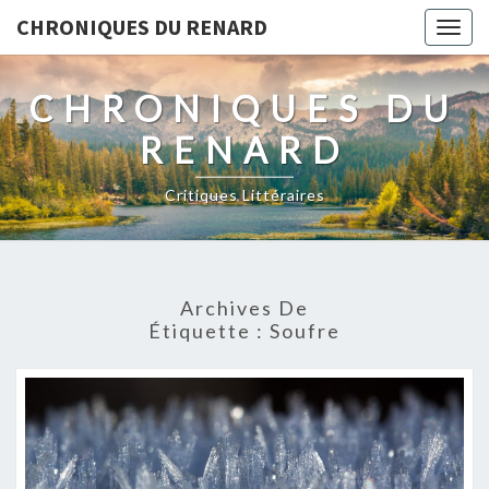
CHRONIQUES DU RENARD
Togg
navig
CHRONIQUES DU
RENARD
Critiques Littéraires
Archives De
Étiquette : Soufre