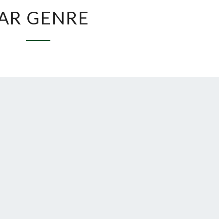
PAR
AR GENRE
GENRE