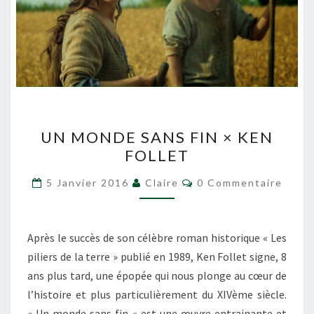
UN
UN MONDE SANS FIN × KEN
MONDE
FOLLET
SANS
FIN
Commentaires
5 Janvier 2016
Claire
0 Commentaire
×
KEN
FOLLET
Après le succès de son célèbre roman historique « Les
piliers de la terre » publié en 1989, Ken Follet signe, 8
ans plus tard, une épopée qui nous plonge au cœur de
l’histoire et plus particulièrement du XIVème siècle.
« Un monde sans fin » est une œuvre entrainante et