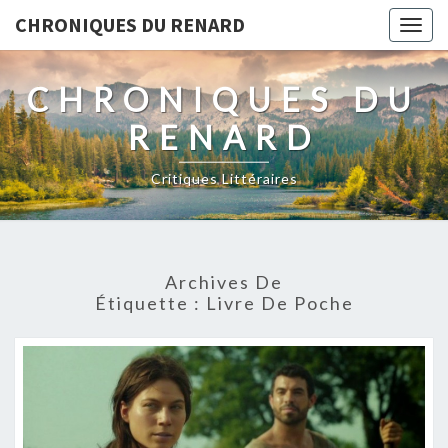
CHRONIQUES DU RENARD
Togg
navig
CHRONIQUES DU
RENARD
Critiques Littéraires
Archives De
Étiquette : Livre De Poche