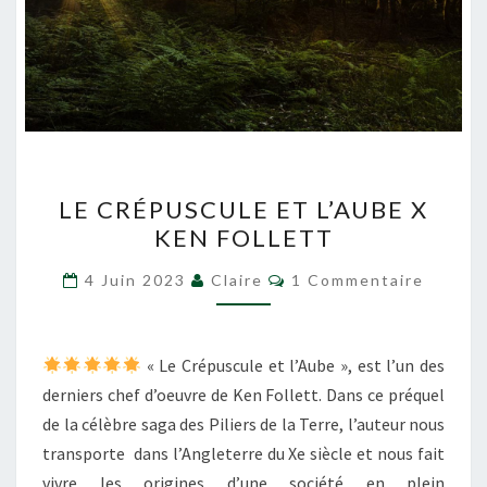
LE
LE CRÉPUSCULE ET L’AUBE X
CRÉPUSCULE
KEN FOLLETT
ET
L’AUBE
Commentaires
4 Juin 2023
Claire
1 Commentaire
X
KEN
FOLLETT
« Le Crépuscule et l’Aube », est l’un des
derniers chef d’oeuvre de Ken Follett. Dans ce préquel
de la célèbre saga des Piliers de la Terre, l’auteur nous
transporte dans l’Angleterre du Xe siècle et nous fait
vivre les origines d’une société en plein