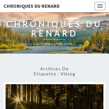
CHRONIQUES DU RENARD
Togg
navig
CHRONIQUES DU
RENARD
Critiques Littéraires
Archives De
Étiquette : Viking