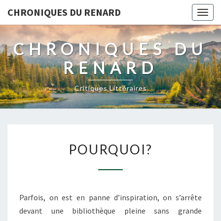
CHRONIQUES DU RENARD
Togg
navig
CHRONIQUES DU
RENARD
Critiques Littéraires
POURQUOI?
POURQUOI?
Parfois, on est en panne d’inspiration, on s’arrête
devant une bibliothèque pleine sans grande