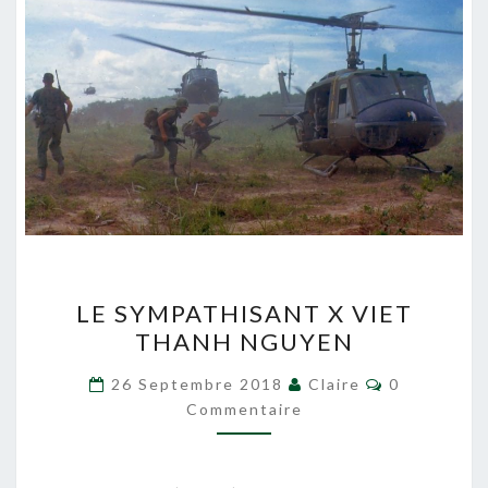
LE
LE SYMPATHISANT X VIET
SYMPATHISANT
THANH NGUYEN
X
VIET
Commentair
26 Septembre 2018
Claire
0
THANH
Commentaire
NGUYEN