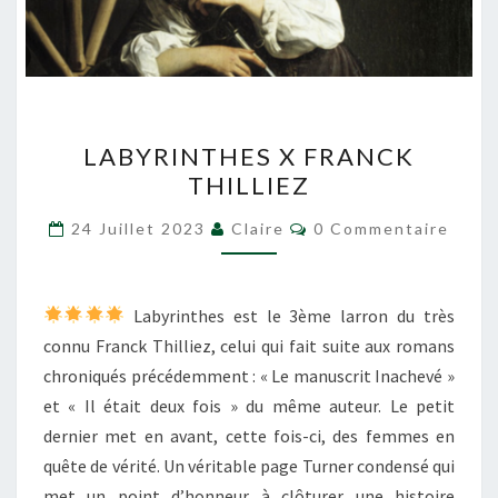
LABYRINTHES
LABYRINTHES X FRANCK
X
THILLIEZ
FRANCK
THILLIEZ
Commentaires
24 Juillet 2023
Claire
0 Commentaire
Labyrinthes est le 3ème larron du très
connu Franck Thilliez, celui qui fait suite aux romans
chroniqués précédemment : « Le manuscrit Inachevé »
et « Il était deux fois » du même auteur. Le petit
dernier met en avant, cette fois-ci, des femmes en
quête de vérité. Un véritable page Turner condensé qui
met un point d’honneur à clôturer une histoire