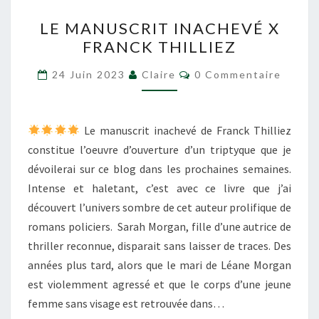
LE
LE MANUSCRIT INACHEVÉ X
MANUSCRIT
FRANCK THILLIEZ
INACHEVÉ
X
Commentaires
24 Juin 2023
Claire
0 Commentaire
FRANCK
THILLIEZ
Le manuscrit inachevé de Franck Thilliez
constitue l’oeuvre d’ouverture d’un triptyque que je
dévoilerai sur ce blog dans les prochaines semaines.
Intense et haletant, c’est avec ce livre que j’ai
découvert l’univers sombre de cet auteur prolifique de
romans policiers. Sarah Morgan, fille d’une autrice de
thriller reconnue, disparait sans laisser de traces. Des
années plus tard, alors que le mari de Léane Morgan
est violemment agressé et que le corps d’une jeune
femme sans visage est retrouvée dans…