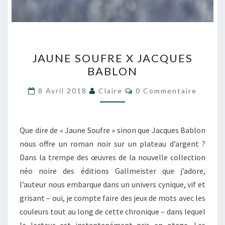
JAUNE
JAUNE SOUFRE X JACQUES
SOUFRE
BABLON
X
JACQUES
Commentaires
8 Avril 2018
Claire
0 Commentaire
BABLON
Que dire de « Jaune Soufre » sinon que Jacques Bablon
nous offre un roman noir sur un plateau d’argent ?
Dans la trempe des œuvres de la nouvelle collection
néo noire des éditions Gallmeister que j’adore,
l’auteur nous embarque dans un univers cynique, vif et
grisant – oui, je compte faire des jeux de mots avec les
couleurs tout au long de cette chronique – dans lequel
le lecteur est instantanément pris en otage. Les