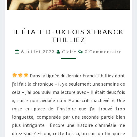
IL
IL ÉTAIT DEUX FOIS X FRANCK
ÉTAIT
THILLIEZ
DEUX
FOIS
Commentaires
6 Juillet 2023
Claire
0 Commentaire
X
FRANCK
THILLIEZ
Dans la lignée du dernier Franck Thilliez dont
j’ai fait la chronique – il y a seulement une semaine de
cela – j’ai poursuivi ma lecture avec « Il était deux fois
», suite non avouée du « Manuscrit inachevé ». Une
mise en place de l’histoire que j’ai trouvé trop
longuette, compensée par une seconde partie bien
plus intrigante. Encore une histoire d’amnésie me
direz-vous? Et oui, cette fois-ci, on suit un flic qui se