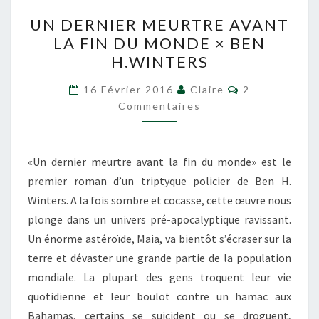
UN
UN DERNIER MEURTRE AVANT
DERNIER
LA FIN DU MONDE × BEN
MEURTRE
H.WINTERS
AVANT
LA
Commentaire
16 Février 2016
Claire
2
FIN
Commentaires
DU
MONDE
«Un dernier meurtre avant la fin du monde» est le
×
premier roman d’un triptyque policier de Ben H.
BEN
Winters. A la fois sombre et cocasse, cette œuvre nous
H.WINTERS
plonge dans un univers pré-apocalyptique ravissant.
Un énorme astéroïde, Maia, va bientôt s’écraser sur la
terre et dévaster une grande partie de la population
mondiale. La plupart des gens troquent leur vie
quotidienne et leur boulot contre un hamac aux
Bahamas, certains se suicident ou se droguent,