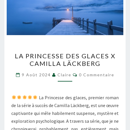
LA
LA PRINCESSE DES GLACES X
PRINCESSE
CAMILLA LÄCKBERG
DES
GLACES
Commentaires
9 Août 2024
Claire
0 Commentaire
X
CAMILLA
LÄCKBERG
La Princesse des glaces, premier roman
de la série à succès de Camilla Läckberg, est une œuvre
captivante qui mêle habilement suspense, mystère et
exploration psychologique. A travers sa série, que je ne
chroniquerai probablement pas entièrement mais