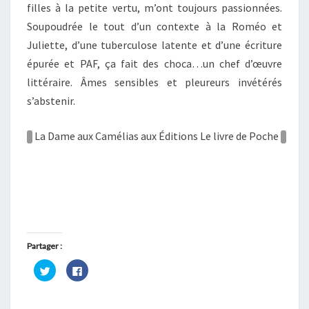
filles à la petite vertu, m’ont toujours passionnées.
Soupoudrée le tout d’un contexte à la Roméo et
Juliette, d’une tuberculose latente et d’une écriture
épurée et PAF, ça fait des choca…un chef d’œuvre
littéraire. Âmes sensibles et pleureurs invétérés
s’abstenir.
La Dame aux Camélias aux Éditions Le livre de Poche
Partager :
C
C
l
l
i
i
q
q
u
u