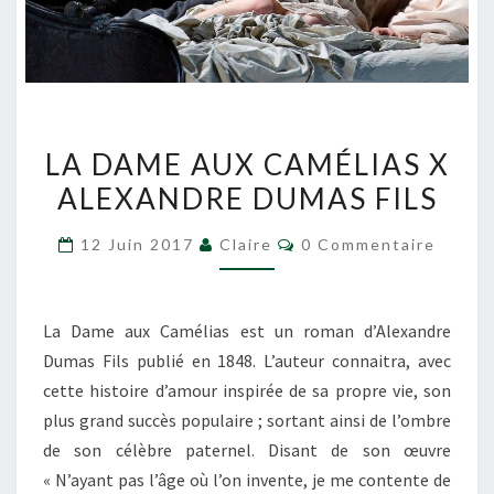
LA
LA DAME AUX CAMÉLIAS X
DAME
ALEXANDRE DUMAS FILS
AUX
CAMÉLIAS
Commentaires
12 Juin 2017
Claire
0 Commentaire
X
ALEXANDRE
DUMAS
La Dame aux Camélias est un roman d’Alexandre
FILS
Dumas Fils publié en 1848. L’auteur connaitra, avec
cette histoire d’amour inspirée de sa propre vie, son
plus grand succès populaire ; sortant ainsi de l’ombre
de son célèbre paternel. Disant de son œuvre
« N’ayant pas l’âge où l’on invente, je me contente de