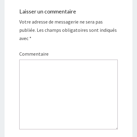
o
n
u
o
v
u
Laisser un commentaire
e
v
l
e
l
l
Votre adresse de messagerie ne sera pas
e
l
f
e
publiée.
Les champs obligatoires sont indiqués
e
f
n
e
avec
*
ê
n
t
ê
r
t
e
r
Commentaire
)
e
)