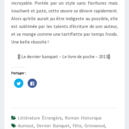
incroyable. Portée par un style sans fioritures mais
touchant et juste, cette œuvre se dévore rapidement.
Alors qu’elle aurait pu être indigeste au possible, elle
est sublimée par les talents d’écriture de son auteur,
et se mange comme une tartiflette par temps froids.
Une belle réussite !
Le dernier banquet – Le livre de poche – 2013
Partager :
C
C
l
l
i
i
q
q
u
u
e
e
z
z
p
p
o
o
u
u
r
r
Littérature Étrangère
,
Roman Historique
p
p
a
a
Aumout
,
Dernier Banquet
,
Fête
,
Grimwood
,
r
r