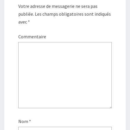
e
f
n
e
Votre adresse de messagerie ne sera pas
ê
n
t
ê
publiée.
Les champs obligatoires sont indiqués
r
t
e
r
)
e
avec
*
)
Commentaire
Nom
*