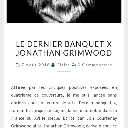
LE
LE DERNIER BANQUET X
DERNIER
JONATHAN GRIMWOOD
BANQUET
X
Commentaires
7 Août 2018
Claire
0 Commentaire
JONATHAN
GRIMWOOD
Attirée par les critiques positives exposées en
quatrième de couverture, je me suis lancée sans
aprioris dans la lecture de « Le Dernier banquet »,
roman historique retraçant la vie d’un noble dans la
France du XVIIIe siècle. Ecrite par Jon Courtenay
Grimwood alias Jonathan Grimwood, écrivain tout ce