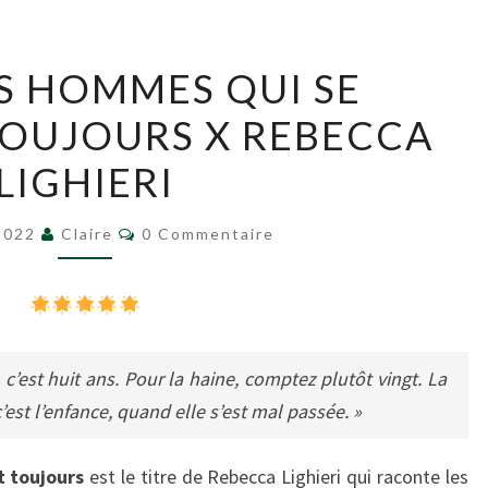
IL
ES HOMMES QUI SE
EST
OUJOURS X REBECCA
DES
HOMMES
LIGHIERI
QUI
SE
Commentaires
2022
Claire
0 Commentaire
PERDRONT
TOUJOURS
X
REBECCA
 c’est huit ans. Pour la haine, comptez plutôt vingt. La
LIGHIERI
’est l’enfance, quand elle s’est mal passée. »
t toujours
est le titre de Rebecca Lighieri qui raconte les