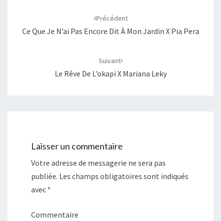
Navigation
s
s
u
u
d'article
r
r
Précédent
T
F
w
a
Ce Que Je N’ai Pas Encore Dit À Mon Jardin X Pia Pera
i
c
t
e
t
b
e
o
r
o
Suivant
(
k
o
(
Le Rêve De L’okapi X Mariana Leky
u
o
v
u
r
v
e
r
d
e
a
d
n
a
s
n
u
s
n
u
e
n
n
e
Laisser un commentaire
o
n
u
o
v
u
Votre adresse de messagerie ne sera pas
e
v
l
e
l
l
publiée.
Les champs obligatoires sont indiqués
e
l
f
e
avec
*
e
f
n
e
ê
n
t
ê
Commentaire
r
t