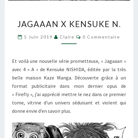
JAGAAAN
JAGAAAN X KENSUKE N.
X
KENSUKE
Commentaires
5 Juin 2019
Claire
0 Commentaire
N.
Et voilà une nouvelle série prometteuse, « Jagaaan »
avec 4 « A » de Kensuke NISHIDA, éditée par la très
belle maison Kaze Manga. Découverte grâce à un
format publicitaire dans mon dernier opus de
« Firefly », j’ai apprécié mettre le nez dans ce premier
tome, vitrine d’un univers séduisant et violent qui
donne envie d’en savoir plus.