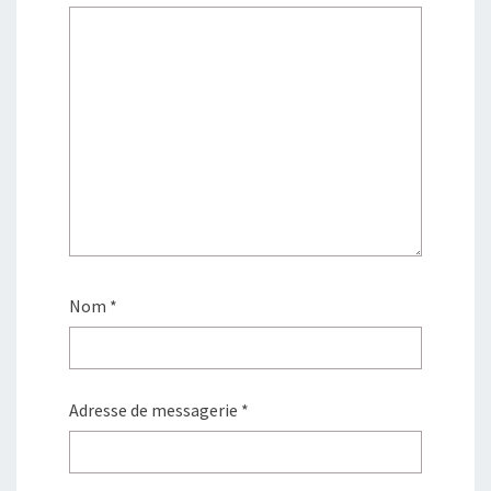
e
r
)
e
)
Nom
*
Adresse de messagerie
*