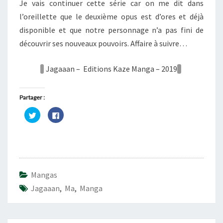
Je vais continuer cette série car on me dit dans
l’oreillette que le deuxième opus est d’ores et déjà
disponible et que notre personnage n’a pas fini de
découvrir ses nouveaux pouvoirs. Affaire à suivre…
Jagaaan – Editions Kaze Manga – 2019
Partager :
C
C
l
l
i
i
q
q
u
u
e
e
z
z
p
p
o
o
u
u
r
r
Mangas
p
p
a
a
Jagaaan
,
Ma
,
Manga
r
r
t
t
a
a
g
g
e
e
r
r