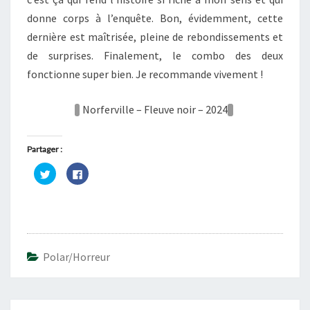
donne corps à l’enquête. Bon, évidemment, cette
dernière est maîtrisée, pleine de rebondissements et
de surprises. Finalement, le combo des deux
fonctionne super bien. Je recommande vivement !
Norferville – Fleuve noir – 2024
Partager :
C
C
l
l
i
i
q
q
u
u
e
e
z
z
p
p
o
o
u
u
r
r
Polar/horreur
p
p
a
a
r
r
t
t
a
a
g
g
Navigation