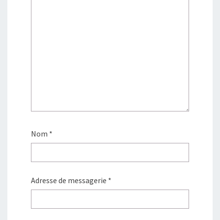
r
t
e
r
)
e
)
Nom
*
Adresse de messagerie
*