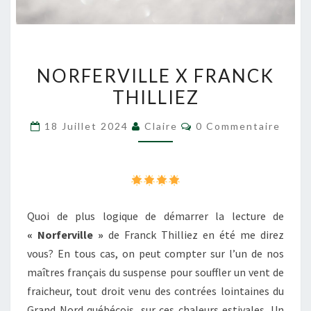
NORFERVILLE
NORFERVILLE X FRANCK
X
THILLIEZ
FRANCK
THILLIEZ
Commentaires
18 Juillet 2024
Claire
0 Commentaire
Quoi de plus logique de démarrer la lecture de
« Norferville »
de Franck Thilliez en été me direz
vous? En tous cas, on peut compter sur l’un de nos
maîtres français du suspense pour souffler un vent de
fraicheur, tout droit venu des contrées lointaines du
Grand Nord québécois, sur ces chaleurs estivales. Un