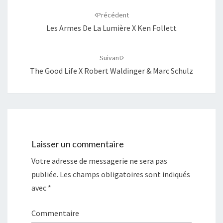
e
e
r
r
d'article
s
s
Précédent
u
u
r
r
Les Armes De La Lumière X Ken Follett
T
F
w
a
i
c
t
e
t
b
Suivant
e
o
r
o
The Good Life X Robert Waldinger & Marc Schulz
(
k
o
(
u
o
v
u
r
v
e
r
d
e
a
d
n
a
s
n
u
s
n
u
Laisser un commentaire
e
n
n
e
o
n
Votre adresse de messagerie ne sera pas
u
o
v
u
publiée.
Les champs obligatoires sont indiqués
e
v
l
e
l
l
avec
*
e
l
f
e
e
f
n
e
Commentaire
ê
n
t
ê