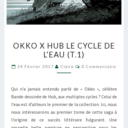
OKKO
OKKO X HUB LE CYCLE DE
X
L’EAU (T.1)
HUB
LE
Commentaires
24 Février 2017
Claire
0 Commentaire
CYCLE
DE
L’EAU
Qui n’a jamais entendu parlé de « Okko », célèbre
(T.1)
Bande dessinée de Hub, aux multiples cycles ? Celui de
l’eau est d’ailleurs le premier de la collection. Ici, nous
nous intéresserons au premier tome de cette saga à
l’origine de ce succès littéraire fulgurant. Une
nouvelle belle aventure en perspective pour les