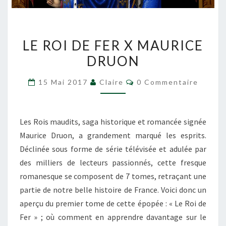
LE
LE ROI DE FER X MAURICE
ROI
DRUON
DE
FER
Commentaires
15 Mai 2017
Claire
0 Commentaire
X
MAURICE
DRUON
Les Rois maudits, saga historique et romancée signée
Maurice Druon, a grandement marqué les esprits.
Déclinée sous forme de série télévisée et adulée par
des milliers de lecteurs passionnés, cette fresque
romanesque se composent de 7 tomes, retraçant une
partie de notre belle histoire de France. Voici donc un
aperçu du premier tome de cette épopée : « Le Roi de
Fer » ; où comment en apprendre davantage sur le