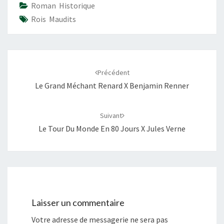
r
r
Roman Historique
p
p
a
a
Rois Maudits
r
r
t
t
a
a
g
g
e
e
r
r
Navigation
s
s
u
u
d'article
r
r
Précédent
T
F
w
a
Le Grand Méchant Renard X Benjamin Renner
i
c
t
e
t
b
e
o
r
o
Suivant
(
k
o
(
Le Tour Du Monde En 80 Jours X Jules Verne
u
o
v
u
r
v
e
r
d
e
a
d
n
a
s
n
u
s
n
u
e
n
n
e
Laisser un commentaire
o
n
u
o
v
u
Votre adresse de messagerie ne sera pas
e
v