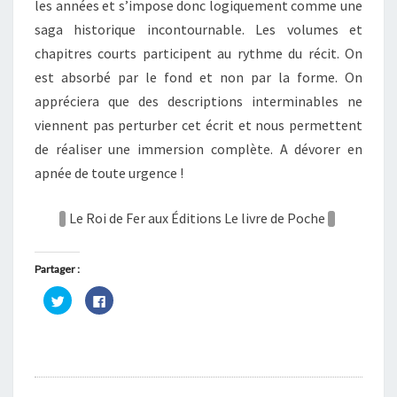
les années et s’impose donc logiquement comme une
saga historique incontournable. Les volumes et
chapitres courts participent au rythme du récit. On
est absorbé par le fond et non par la forme. On
appréciera que des descriptions interminables ne
viennent pas perturber cet écrit et nous permettent
de réaliser une immersion complète. A dévorer en
apnée de toute urgence !
Le Roi de Fer aux Éditions Le livre de Poche
Partager :
C
C
l
l
i
i
q
q
u
u
e
e
z
z
p
p
o
o
u
u