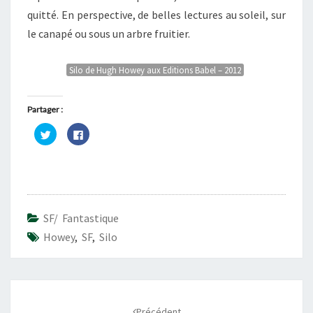
quitté. En perspective, de belles lectures au soleil, sur
le canapé ou sous un arbre fruitier.
Silo de Hugh Howey aux Editions Babel – 2012
Partager :
C
C
l
l
i
i
q
q
u
u
e
e
z
z
p
p
o
o
u
u
r
r
SF/ Fantastique
p
p
a
a
Howey
,
SF
,
Silo
r
r
t
t
a
a
g
g
e
e
r
r
Navigation
s
s
u
u
d'article
r
r
Précédent