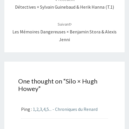
T
F
w
a
Détectives × Sylvain Guinebaud & Herik Hanna (T.1)
i
c
t
e
t
b
e
o
r
o
Suivant
(
k
o
(
Les Mémoires Dangereuses × Benjamin Stora & Alexis
u
o
v
u
Jenni
r
v
e
r
d
e
a
d
n
a
s
n
u
s
n
u
e
n
n
e
o
n
u
o
One thought on “
Silo × Hugh
v
u
e
v
Howey
”
l
e
l
l
e
l
f
e
e
f
n
e
ê
n
Ping :
1,2,3,4,5... - Chroniques du Renard
t
ê
r
t
e
r
)
e
)