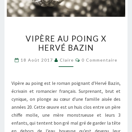
VIPÈRE
VIPÈRE AU POING X
AU
HERVÉ BAZIN
POING
X
Commentaires
18 Août 2017
Claire
0 Commentaire
HERVÉ
BAZIN
Vipère au poing est le roman poignant d’Hervé Bazin,
écrivain et romancier français. Surprenant, brut et
cynique, on plonge au cœur d’une famille aisée des
années 20. Cette œuvre est un huis clos entre un père
chiffe molle, une mère monstrueuse et leurs 3
enfants, qui tentent bon gré mal gré de garder la tête
en dehors de l’eau boueuse qu’est devenu leur