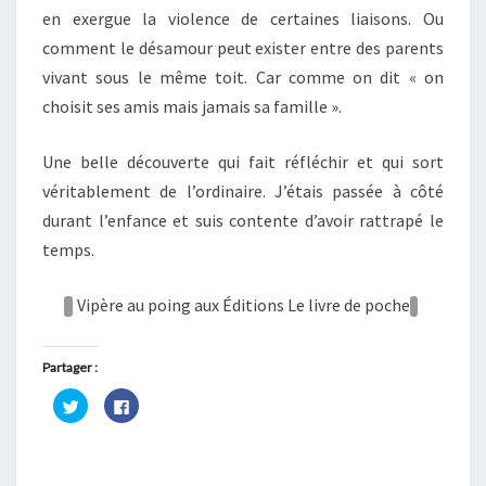
en exergue la violence de certaines liaisons. Ou
comment le désamour peut exister entre des parents
vivant sous le même toit. Car comme on dit « on
choisit ses amis mais jamais sa famille ».
Une belle découverte qui fait réfléchir et qui sort
véritablement de l’ordinaire. J’étais passée à côté
durant l’enfance et suis contente d’avoir rattrapé le
temps.
Vipère au poing aux Éditions Le livre de poche
Partager :
C
C
l
l
i
i
q
q
u
u
e
e
z
z