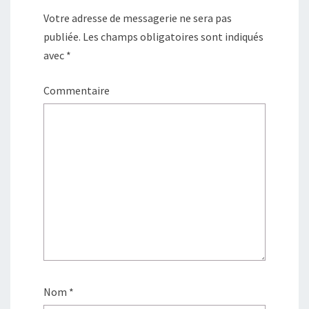
u
o
v
u
Votre adresse de messagerie ne sera pas
e
v
l
e
l
l
publiée.
Les champs obligatoires sont indiqués
e
l
f
e
avec
*
e
f
n
e
ê
n
t
ê
Commentaire
r
t
e
r
)
e
)
Nom
*