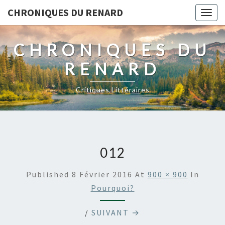
CHRONIQUES DU RENARD
Togg
navig
CHRONIQUES DU
RENARD
Critiques Littéraires
012
Published
8 Février 2016
At
900 × 900
In
Pourquoi?
/
SUIVANT →