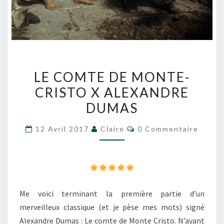
LE
LE COMTE DE MONTE-
COMTE
CRISTO X ALEXANDRE
DE
DUMAS
MONTE-
CRISTO
Commentaires
12 Avril 2017
Claire
0 Commentaire
X
ALEXANDRE
DUMAS
Me voici terminant la première partie d’un
merveilleux classique (et je pèse mes mots) signé
Alexandre Dumas : Le comte de Monte Cristo. N’ayant