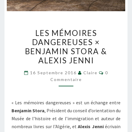
LES
LES MÉMOIRES
MÉMOIRES
DANGEREUSES ×
DANGEREUSES
BENJAMIN STORA &
×
BENJAMIN
ALEXIS JENNI
STORA
Commentair
16 Septembre 2016
Claire
0
&
Commentaire
ALEXIS
JENNI
« Les mémoires dangereuses » est un échange entre
Benjamin Stora
, Président du conseil d’orientation du
Musée de l’histoire et de l’immigration et auteur de
nombreux livres sur l’Algérie, et
Alexis Jenni
écrivain