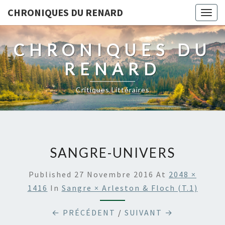
CHRONIQUES DU RENARD
Togg
navig
CHRONIQUES DU
RENARD
Critiques Littéraires
SANGRE-UNIVERS
Published
27 Novembre 2016
At
2048 ×
1416
In
Sangre × Arleston & Floch (T.1)
← PRÉCÉDENT
/
SUIVANT →