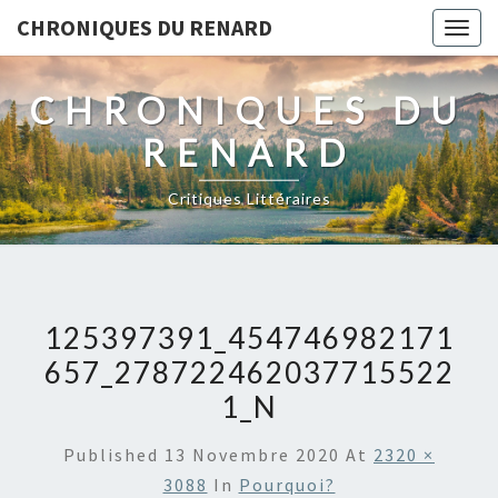
CHRONIQUES DU RENARD
Togg
navig
CHRONIQUES DU
RENARD
Critiques Littéraires
125397391_454746982171
657_278722462037715522
1_N
Published
13 Novembre 2020
At
2320 ×
3088
In
Pourquoi?