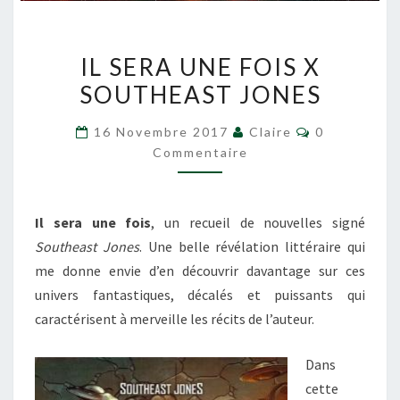
IL
IL SERA UNE FOIS X
SERA
SOUTHEAST JONES
UNE
FOIS
Commentair
16 Novembre 2017
Claire
0
X
Commentaire
SOUTHEAST
JONES
Il sera une fois
, un recueil de nouvelles signé
Southeast Jones
. Une belle révélation littéraire qui
me donne envie d’en découvrir davantage sur ces
univers fantastiques, décalés et puissants qui
caractérisent à merveille les récits de l’auteur.
Dans
cette