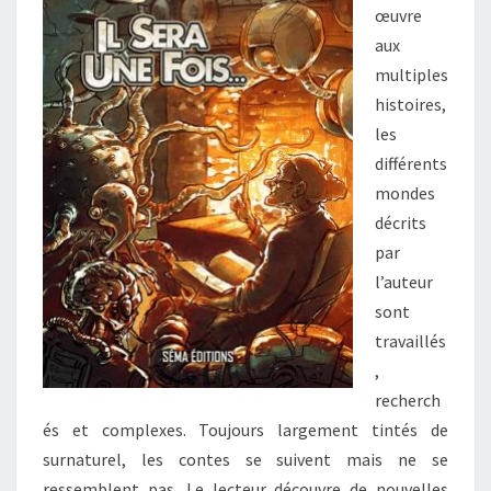
œuvre
aux
multiples
histoires,
les
différents
mondes
décrits
par
l’auteur
sont
travaillés
,
recherch
és et complexes. Toujours largement tintés de
surnaturel, les contes se suivent mais ne se
ressemblent pas. Le lecteur découvre de nouvelles